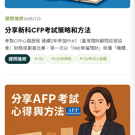
證照進修
2025/7/3
分享新科CFP考試策略和方法
考取CFP心路歷程 連續2年參加FPAT（臺灣理財顧問認證協
會）財務規劃書比賽，第一次以「FIRE幸福理財」榮獲「團體組
第二名」，第二次以『上禾亞財務自由規劃書』榮獲「最佳顧
證照進修
#cfp
#cfp知識點
#cfp考試心智圖
問」獎，FPAT很用心安排採訪得獎者並錄製youtube影片，兩
次頒獎典禮非常隆重，讓得獎者備感尊榮，因此認識了許多高
手雲集的