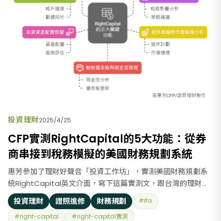
投資理財
2025/4/25
CFP實測RightCapital的5大功能：從券
商串接到稅務模擬的美國財務規劃系統
惠芳參加了理財好聲音「投資工作坊」，實測美國財務規劃系
統RightCapital英文介面，寫下這篇實測文，跟台灣的理財顧
問分享這套美國財務規劃系統。 介紹一下RightCapital，它以
投資理財
證照進修
財務規劃
#ifa
財務顧問視角建立流程，透過客戶暱稱資料建檔(Profile)，保
#right-capital
#right-capital實測
護客戶個資，財務問診整合財務目標(Goals)、