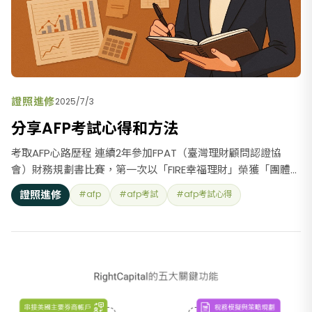
證照進修
2025/7/3
分享AFP考試心得和方法
考取AFP心路歷程 連續2年參加FPAT（臺灣理財顧問認證協
會）財務規劃書比賽，第一次以「FIRE幸福理財」榮獲「團體組
第二名」，第二次以『上禾亞財務自由規劃書』榮獲「最佳顧
證照進修
#afp
#afp考試
#afp考試心得
問」獎，FPAT很用心安排採訪得獎者並錄製youtube影片，兩
次頒獎典禮非常隆重，讓得獎者備感尊榮，因此認識了許多高
手雲集的