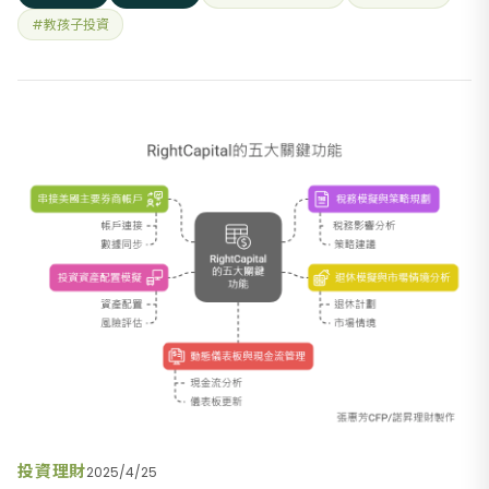
率有波動風險喔！你想投資個股還是ETF？」沒想到小J回答要
#教孩子投資
投資ETF，讓我有點驚訝。我再問他ETF和個股的差異在哪？小J
回答我：「E
投資理財
2025/4/25