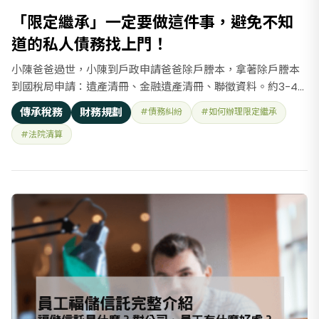
「限定繼承」一定要做這件事，避免不知
道的私人債務找上門！
小陳爸爸過世，小陳到戶政申請爸爸除戶謄本，拿著除戶謄本
到國稅局申請：遺產清冊、金融遺產清冊、聯徵資料。約3-4
週收到了所有遺產資料後，和所有繼承人（媽媽已過世，剩下2
傳承稅務
財務規劃
#債務糾紛
#如何辦理限定繼承
個妹妹）討論要如何繼承？ 盤點爸爸的遺產有房地產和現金、
#法院清算
股票合計800萬，銀行貸款有700萬，但