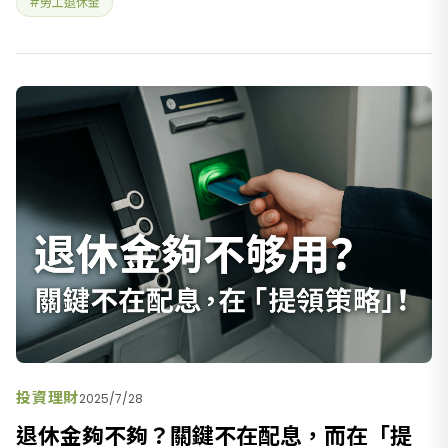
#勞工退休金
標，就能找到自己家庭在財務地圖座標上的位置。 家庭年收：
中位
投資理財
2025/7/28
退休金夠不夠？關鍵不在配息，而在「提