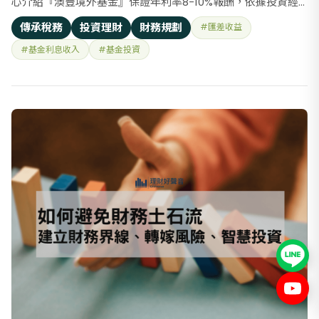
心介紹『澳豐境外基金』保證年利率8-10%報酬，依據投資經
驗法則，當時小飛查詢： 1. 投信投顧公會：澳豐基金是否為合
傳承稅務
投資理財
財務規劃
#匯差收益
法業者，驚人發現沒有在名單內 2. 基金資訊觀測站：基金是否
#基金利息收入
#基金投資
為合法基金，驚人發現沒有在名單內 小飛告訴小