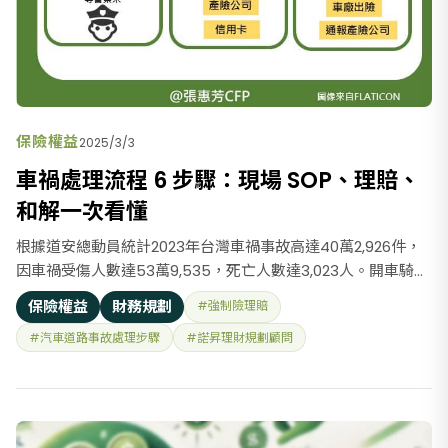
保險權益
2025/3/3
車禍處理流程 6 步驟：現場 SOP、理賠、
和解一次看懂
根據道安總動員統計2023年台灣車禍事故高達40萬2,926件，
因車禍受傷人數達53萬9,535，死亡人數達3,023人。開車騎車
不宜搶快，剛畢業時騎機車上下班，常在通勤路上看到車禍，
保險權益
財務規劃
#強制險理賠
時常幫忙報警或叫救護車處理，自己也因為別人下車沒有看後
#汽車道路事故處理步驟
#諾昇理財規劃顧問
方來車直接開車門，讓我摔了2次車，還好命大，後方沒有來
車，手腳