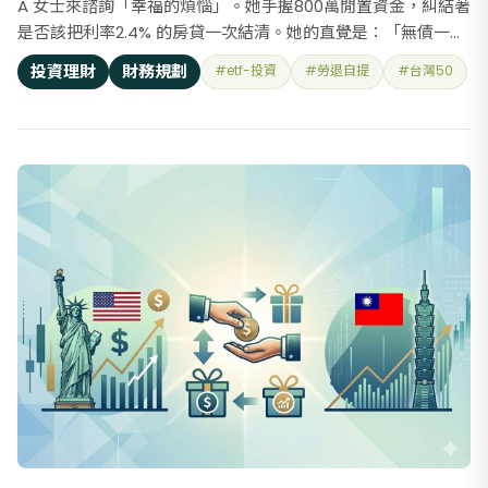
A 女士來諮詢「幸福的煩惱」。她手握800萬閒置資金，糾結著
是否該把利率2.4% 的房貸一次結清。她的直覺是：「無債一身
輕，有錢先還掉才安心。」 惠芳身為專業獨立理財顧問，我告
投資理財
財務規劃
#etf-投資
#勞退自提
#台灣50
訴她：「很多人以為先還債一定最安心，但對於所得稅率已達
30% 的人來說，過早還款，未必最有利，反而可能犧牲了節
稅、現金流與