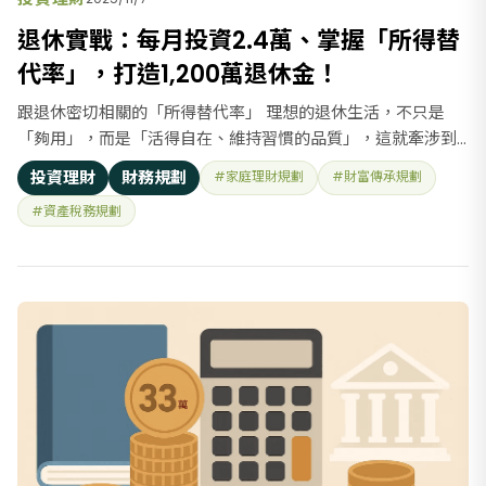
退休實戰：每月投資2.4萬、掌握「所得替
代率」，打造1,200萬退休金！
跟退休密切相關的「所得替代率」 理想的退休生活，不只是
「夠用」，而是「活得自在、維持習慣的品質」，這就牽涉到
重要的退休財務指標「所得替代率」。 什麼是所得替代率？ 用
投資理財
財務規劃
#家庭理財規劃
#財富傳承規劃
來衡量退休後的生活水準能否與工作期間維持接近。 所得替代
#資產稅務規劃
率＝退休後每年可支配的收入 ÷ 退休前工作時期的平均所得 舉
例來說： - 退休