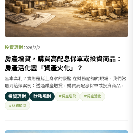
投資理財
2026/2/2
房產增貸，購買高配息保單或投資商品：
房產活化變「資產火化」？
無本套利？實則是賭上身家的豪賭 在財務諮詢的現場，我們常
聽到這類案例：透過房產增貸，購買高配息保單或投資商品，
宣稱可以「免繳房貸、多賺退休金、還能留下巨額資產」。 聽
投資理財
財務規劃
#房產增貸
#房產活化
起來像是財務魔術，但在專業財務規劃師眼中，這不是「活
#財務顧問
化」資產，而是一場將安穩家庭推向懸崖的豪賭。 所謂「房產
活化」本質不是魔法，而是把