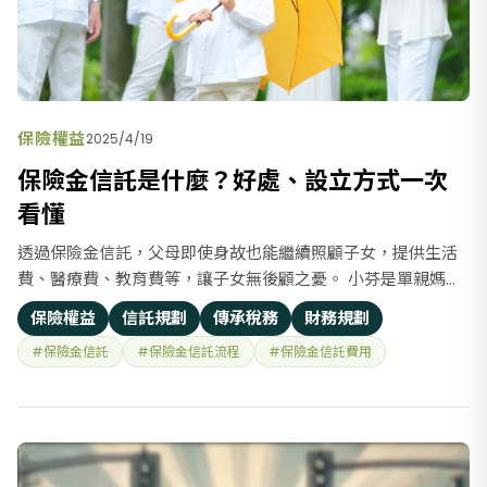
保險權益
2025/4/19
保險金信託是什麼？好處、設立方式一次
看懂
透過保險金信託，父母即使身故也能繼續照顧子女，提供生活
費、醫療費、教育費等，讓子女無後顧之憂。 小芬是單親媽媽
帶著 2 個寶貝小孩，參加畢業 15 年的大學財經系同學會，同學
保險權益
信託規劃
傳承稅務
財務規劃
們來自證券、銀行、保險業、投信投顧業，大家彼此交流投資
#保險金信託
#保險金信託流程
#保險金信託費用
理財和財務規劃資訊。 同學小方 CFP 分享，香港知名藝人沈殿
霞 200