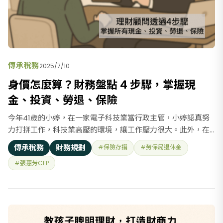
傳承稅務
2025/7/10
身價怎麼算？財務盤點 4 步驟，掌握現
金、投資、勞退、保險
今年41歲的小婷，在一家電子科技業當行政主管，小婷認真努
力打拼工作，科技業高壓的環境，讓工作壓力很大。此外，在
夜深人靜時，小婷內心總是充滿憂慮，因為小婷希望在55歲退
傳承稅務
財務規劃
#保險存摺
#勞保局退休金
休，但總覺得錢存得很慢、不夠多……因此，小婷找到了財務顧
#張惠芳CFP
問、尋求協助。 協助財務自由，不是有錢，是有選擇權，是可
以自己決定何時放慢、何