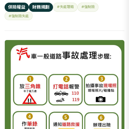
如說車撞人、車撞車的情況下，理賠車主以外第三人，如果車
保險權益
財務規劃
#失能理賠
#強制險
主自行開車撞牆、安全島、騎車撞到狗摔車，都是屬於單一事
#強制險失能
故，不在強制險的理賠範圍內，建議駕駛人要投保個人意外險
和意外醫療、駕駛人傷害險來