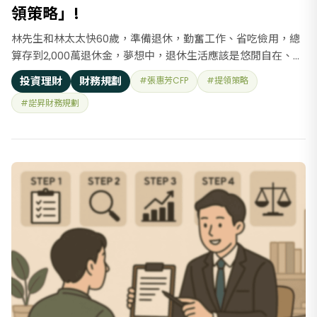
領策略」!
林先生和林太太快60歲，準備退休，勤奮工作、省吃儉用，總
算存到2,000萬退休金，夢想中，退休生活應該是悠閒自在、旅
遊學習、享受生活的，然而現實卻讓他們充滿金錢焦慮。 擔心
投資理財
財務規劃
#張惠芳CFP
#提領策略
退休金夠不夠用？醫療費會不會越來越高？萬一投資失利怎麼
#諾昇財務規劃
辦？如果活得很長，錢還撐得住嗎