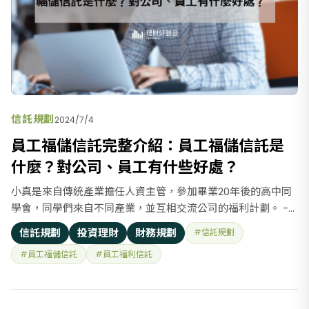
信託規劃
2024/7/4
員工福儲信託完整介紹：員工福儲信託是
什麼？對公司、員工有什些好處？
小真是來自傳統產業擔任人資主管，參加畢業20年後的高中同
學會，同學們來自不同產業，並互相交流公司的福利計劃。 -
本土科技業、銀行金控公司，設有『員工持股信託』，每月提
信託規劃
投資理財
財務規劃
#信託規劃
撥固定金額或薪資比例購買公司股票 - 外商科技業則採『員工
#員工福儲信託
#員工福利信託
認購股票』（低於市價）、另外設有留才計畫，留任3-5年期
滿可以領員工獎酬股