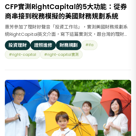
CFP實測RightCapital的5大功能：從券
商串接到稅務模擬的美國財務規劃系統
惠芳參加了理財好聲音「投資工作坊」，實測美國財務規劃系
統RightCapital英文介面，寫下這篇實測文，跟台灣的理財顧
問分享這套美國財務規劃系統。 介紹一下RightCapital，它以
投資理財
證照進修
財務規劃
#ifa
財務顧問視角建立流程，透過客戶暱稱資料建檔(Profile)，保
#right-capital
#right-capital實測
護客戶個資，財務問診整合財務目標(Goals)、