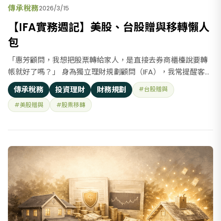
傳承稅務
2026/3/15
【IFA實務週記】美股、台股贈與移轉懶人
包
「惠芳顧問，我想把股票轉給家人，是直接去券商櫃檯說要轉
帳就好了嗎？」 身為獨立理財規劃顧問（IFA），我常提醒客
戶：股票移轉不是一般的銀行轉帳，而是一場需要「先過稅務
傳承稅務
投資理財
財務規劃
#台股贈與
關、再過券商關」的接力賽。掌握正確流程，不僅能避開地
#美股贈與
#股票移轉
雷，還能省下可觀規費！ 美股複委託：運用「時間差」精準試
算 美股因為有時差，日期押