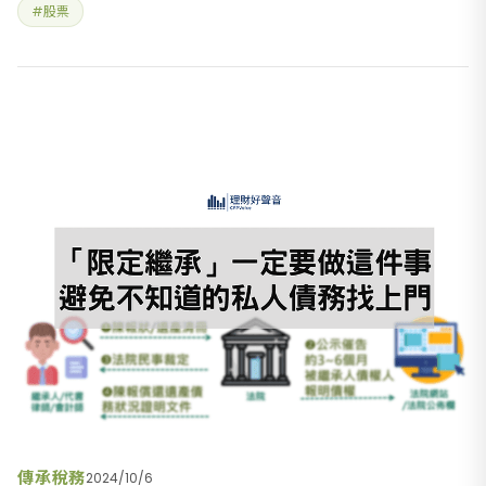
#股票
扣大拍賣，於是會跌越多買越多，可以忍受短期跌價的波動和
帳
傳承稅務
2024/10/6