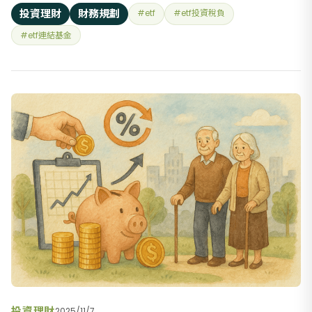
有台股ETF的受益人數約 46 萬人；但到了 2025 年 11 月底，這
投資理財
財務規劃
#etf
#etf投資稅負
個數字已來到 1,202 萬人。 現在在咖啡廳、捷運上聽到
#etf連結基金
「0050、0056、00878」早已不稀
投資理財
2025/11/7