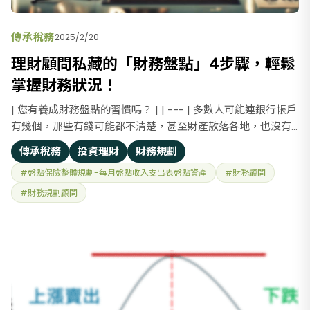
傳承稅務
2025/2/20
理財顧問私藏的「財務盤點」4步驟，輕鬆
掌握財務狀況！
| 您有養成財務盤點的習慣嗎？ | | --- | 多數人可能連銀行帳戶
有幾個，那些有錢可能都不清楚，甚至財產散落各地，也沒有
時間和心思整理，藏錢、藏黃金或其他財產藏到哪裡也有可能
傳承稅務
投資理財
財務規劃
忘記，有的甚至是借名登記，家人不知道產權，甚至買了幾張
#盤點保險整體規劃-每月盤點收入支出表盤點資產
#財務顧問
保單，只留意何時繳費，但有哪些保障？保障足不足夠，都是
業務員說的算
#財務規劃顧問