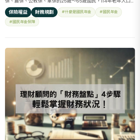
保、農保、公教保、軍保的25歲～65歲國民，114年老年人口
將占全國人口20%，已邁入「超高齡社會」，國民年金提供
保險權益
財務規劃
#什麼是國民年金
#國民年金
「老年年金」、「身心障礙年金」、「遺屬年金」3大年金給付
#國民年金保障
保障，及「生育給付」、「喪葬給付」