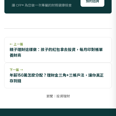
預約諮詢
讓 CFP® 為您做一次專屬的財務健康檢查
← 上一篇
親子理財這樣做：孩子的紅包拿去投資，每月印對帳單
養財商
下一篇 →
年薪150萬怎麼分配？理財金三角+三帳戶法，讓你真正
存到錢
瀏覽：投資理財