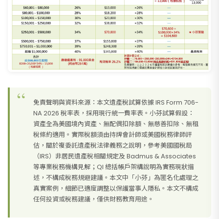
免責聲明與資料來源：本文遺產稅試算依據 IRS Form 706-
NA 2026 稅率表，採用現行統一費率表。小芬試算假設：
資產全為美國境內資產、無配偶扣除額、無慈善扣除、無租
稅條約適用。實際稅額須由持牌會計師或美國稅務律師評
估，關於複委託遺產稅法律義務之說明，參考美國國稅局
（IRS）非居民遺產稅相關規定及 Badmus & Associates
等專業稅務機構見解；QI 總括帳戶架構說明為實務現狀描
述，不構成稅務規避建議。本文中「小芬」為匿名化處理之
真實案例，細節已適度調整以保護當事人隱私。本文不構成
任何投資或稅務建議，僅供財務教育用途。